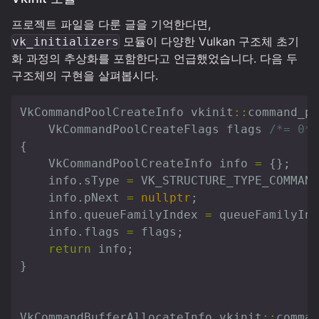
프로젝트 파일을 다룬 글을 기억한다면,
모듈이 다양한 Vulkan 구조체 초기
vk_initializers
화 과정의 추상화를 포함한다고 언급했었습니다. 다음 두
구조체의 구현을 살펴봅시다.
VkCommandPoolCreateInfo
vkinit
::
command_po
VkCommandPoolCreateFlags
flags
/*= 0*/
{
VkCommandPoolCreateInfo
info
=
{};
info
.
sType
=
VK_STRUCTURE_TYPE_COMMAND
info
.
pNext
=
nullptr
;
info
.
queueFamilyIndex
=
queueFamilyInd
info
.
flags
=
flags
;
return
info
;
}
VkCommandBufferAllocateInfo
vkinit
::
comman