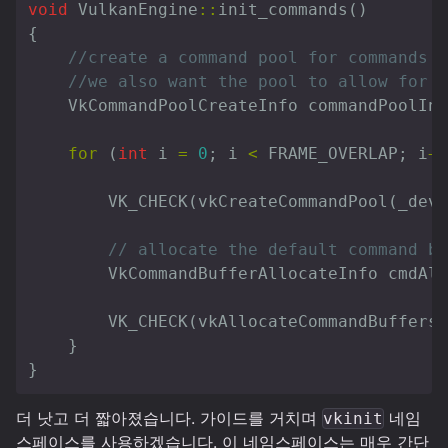
void
VulkanEngine
::
init_commands
()
{
//create a command pool for commands s
//we also want the pool to allow for r
VkCommandPoolCreateInfo
commandPoolInf
for
(
int
i
=
0
;
i
<
FRAME_OVERLAP
;
i
++
VK_CHECK
(
vkCreateCommandPool
(
_devi
// allocate the default command bu
VkCommandBufferAllocateInfo
cmdAll
VK_CHECK
(
vkAllocateCommandBuffers
(
}
}
더 낫고 더 짧아졌습니다. 가이드를 거치며
네임
vkinit
스페이스를 사용하겠습니다. 이 네임스페이스는 매우 간단