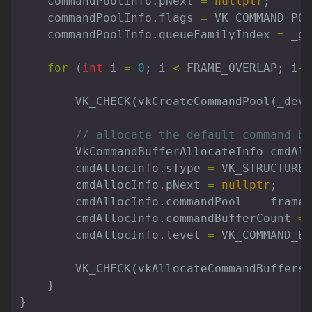
commandPoolInfo
.
pNext
=
nullptr
;
commandPoolInfo
.
flags
=
VK_COMMAND_POO
commandPoolInfo
.
queueFamilyIndex
=
_gr
for
(
int
i
=
0
;
i
<
FRAME_OVERLAP
;
i
++
VK_CHECK
(
vkCreateCommandPool
(
_devi
// allocate the default command bu
VkCommandBufferAllocateInfo
cmdAll
cmdAllocInfo
.
sType
=
VK_STRUCTURE
cmdAllocInfo
.
pNext
=
nullptr
;
cmdAllocInfo
.
commandPool
=
_frames
cmdAllocInfo
.
commandBufferCount
=
cmdAllocInfo
.
level
=
VK_COMMAND_BU
VK_CHECK
(
vkAllocateCommandBuffers
(
}
}